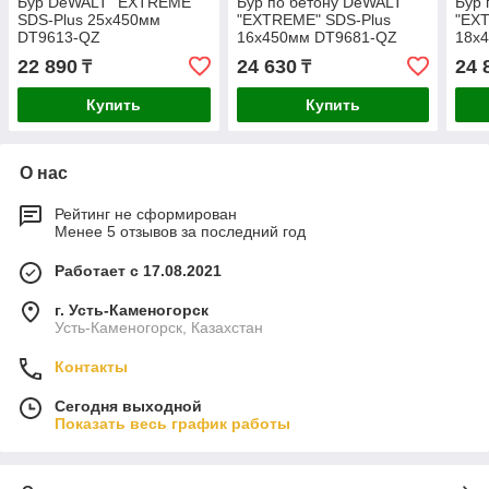
Бур DeWALT "EXTREME"
Бур по бетону DeWALT
Бур 
SDS-Plus 25х450мм
"EXTREME" SDS-Plus
"EX
DT9613-QZ
16х450мм DT9681-QZ
18х
22 890
24 630
24 
₸
₸
Купить
Купить
О нас
Рейтинг не сформирован
Менее 5 отзывов за последний год
Работает с 17.08.2021
г. Усть-Каменогорск
Усть-Каменогорск, Казахстан
Контакты
Сегодня выходной
Показать весь график работы