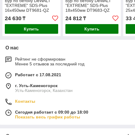
Бур по бетону DeWALT
Бур по бетону DeWALT
Бур 
"EXTREME" SDS-Plus
"EXTREME" SDS-Plus
"EX
16х450мм DT9681-QZ
18х450мм DT9683-QZ
25х
24 630
24 812
33 
₸
₸
Купить
Купить
О нас
Рейтинг не сформирован
Менее 5 отзывов за последний год
Работает с 17.08.2021
г. Усть-Каменогорск
Усть-Каменогорск, Казахстан
Контакты
Сегодня работает с 09:00 до 18:00
Показать весь график работы