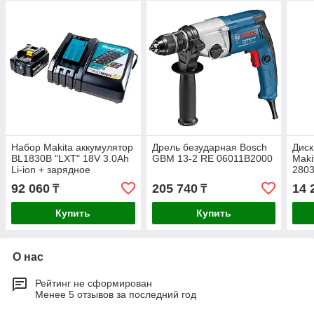
Набор Makita аккумулятор
Дрель безударная Bosch
Дис
BL1830B "LXT" 18V 3.0Ah
GBM 13-2 RE 06011B2000
Maki
Li-ion + зарядное
280
устройство DC18RC "LXT"
92 060
205 740
14 
₸
₸
7.2-18V 9А
Купить
Купить
О нас
Рейтинг не сформирован
Менее 5 отзывов за последний год