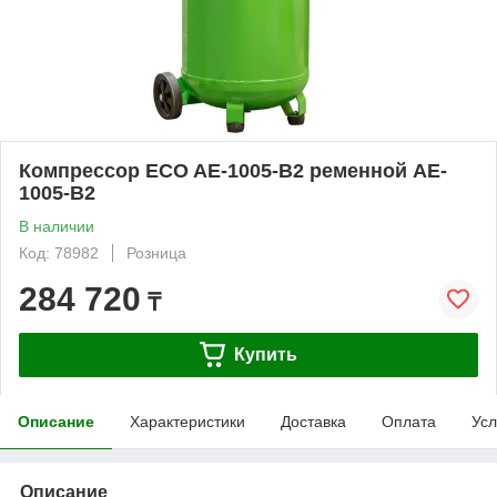
Компрессор ECO AE-1005-B2 ременной AE-
1005-B2
В наличии
Код: 78982
Розница
284 720
₸
Купить
Описание
Характеристики
Доставка
Оплата
Усл
Описание