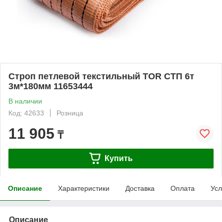
Строп петлевой текстильный TOR СТП 6т
3м*180мм 11653444
В наличии
Код: 42633
Розница
11 905
₸
Купить
Описание
Характеристики
Доставка
Оплата
Усл
Описание