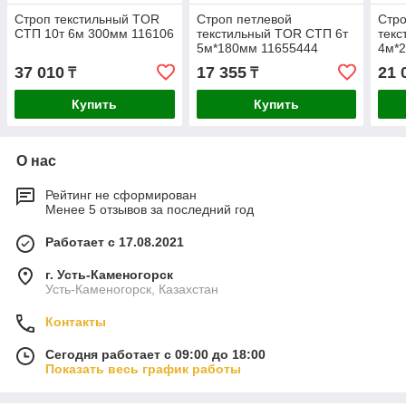
Строп текстильный TOR
Строп петлевой
Стро
СТП 10т 6м 300мм 116106
текстильный TOR СТП 6т
текс
5м*180мм 11655444
4м*
37 010
17 355
21 
₸
₸
Купить
Купить
О нас
Рейтинг не сформирован
Менее 5 отзывов за последний год
Работает с 17.08.2021
г. Усть-Каменогорск
Усть-Каменогорск, Казахстан
Контакты
Сегодня работает с 09:00 до 18:00
Показать весь график работы