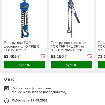
Таль ручная TOR
Таль ручная рычажная
Таль
шестеренная G ТРШ C
TOR ТРР-ТРШСР тип
TOR
3ТХ3М 1021715
"HSH" 2TХ6М 10226
"HS
53 405
51 150
71 
₸
₸
Купить
Купить
О нас
Рейтинг не сформирован
Менее 5 отзывов за последний год
Работает с 17.08.2021