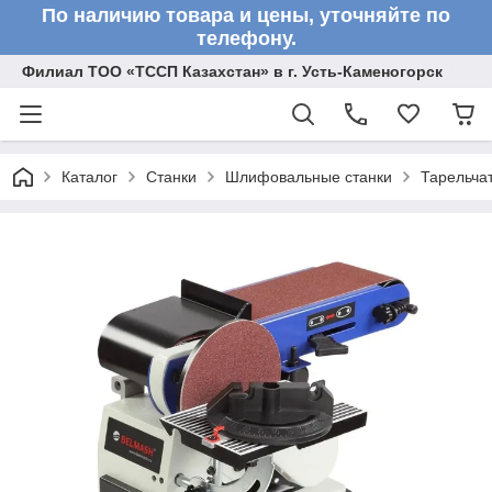
По наличию товара и цены, уточняйте по
телефону.
Филиал ТОО «ТССП Казахстан» в г. Усть-Каменогорск
Каталог
Станки
Шлифовальные станки
Тарельча