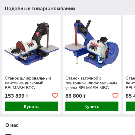
Подобные товары компании
Станок шлифовальный
Станок заточной с
Ста
ленточно-дисковый
ленточно-шлифовальным
лент
BELMASH BDG
узлом BELMASH MBG-
BEL
25/200PRO S279A
150/25L
S22
153 899
86 800
85 
₸
₸
Купить
Купить
О нас