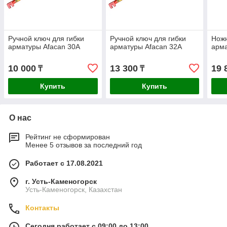
Ручной ключ для гибки
Ручной ключ для гибки
Ножн
арматуры Afacan 30А
арматуры Afacan 32А
арма
10 000
13 300
19 
₸
₸
Купить
Купить
О нас
Рейтинг не сформирован
Менее 5 отзывов за последний год
Работает с 17.08.2021
г. Усть-Каменогорск
Усть-Каменогорск, Казахстан
Контакты
Сегодня работает с 09:00 до 13:00