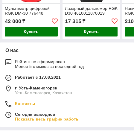
Мультиметр цифровой
Лазерный дальномер RGK
Нави
RGK DM-30 776448
D30 4610011870019
RGK
42 000
17 315
210
₸
₸
Купить
Купить
О нас
Рейтинг не сформирован
Менее 5 отзывов за последний год
Работает с 17.08.2021
г. Усть-Каменогорск
Усть-Каменогорск, Казахстан
Контакты
Сегодня выходной
Показать весь график работы