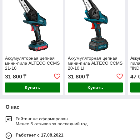
Аккумуляторная цепная
Аккумуляторная цепная
Акку
мини-пила ALTECO CCMS
мини-пила ALTECO CCMS
пил
21-10
20-10 LI
"IND
31 800
31 800
47 
₸
₸
Купить
Купить
О нас
Рейтинг не сформирован
Менее 5 отзывов за последний год
Работает с 17.08.2021