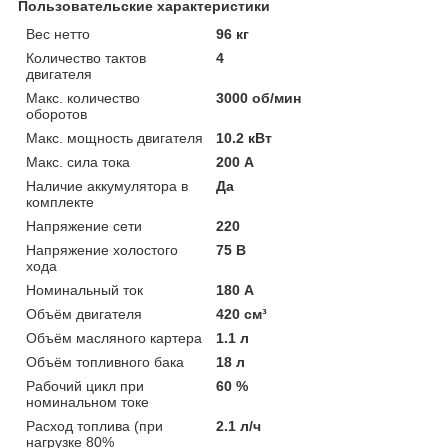
Пользовательские характеристики
Вес нетто
96 кг
Количество тактов
4
двигателя
Макс. количество
3000 об/мин
оборотов
Макс. мощность двигателя
10.2 кВт
Макс. сила тока
200 А
Наличие аккумулятора в
Да
комплекте
Напряжение сети
220
Напряжение холостого
75 В
хода
Номинальный ток
180 А
Объём двигателя
420 см³
Объём масляного картера
1.1 л
Объём топливного бака
18 л
Рабочий цикл при
60 %
номинальном токе
Расход топлива (при
2.1 л/ч
нагрузке 80%