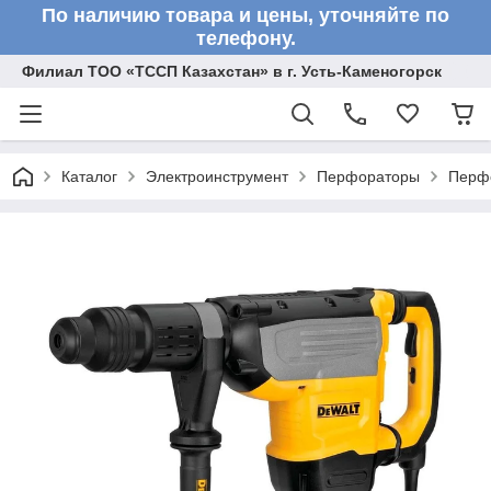
По наличию товара и цены, уточняйте по
телефону.
Филиал ТОО «ТССП Казахстан» в г. Усть-Каменогорск
Каталог
Электроинструмент
Перфораторы
Перф