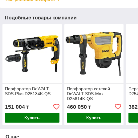
Подобные товары компании
Перфоратор DeWALT
Перфоратор сетевой
Пер
SDS-Plus D25134K-QS
DeWALT SDS-Max
D25
D25614K-QS
151 004
460 050
382
₸
₸
Купить
Купить
О нас