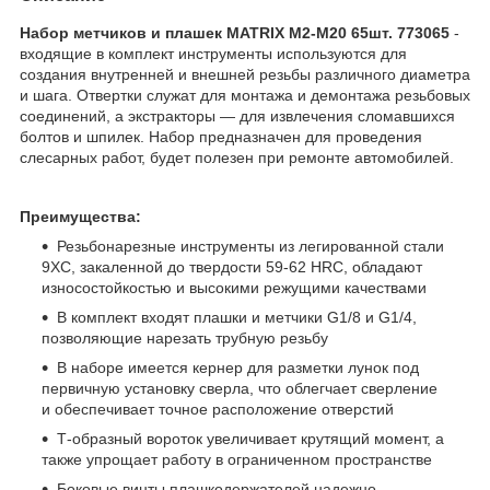
Набор метчиков и плашек MATRIX М2-М20 65шт. 773065
-
входящие в комплект инструменты используются для
создания внутренней и внешней резьбы различного диаметра
и шага. Отвертки служат для монтажа и демонтажа резьбовых
соединений, а экстракторы — для извлечения сломавшихся
болтов и шпилек. Набор предназначен для проведения
слесарных работ, будет полезен при ремонте автомобилей.
Преимущества:
Резьбонарезные инструменты из легированной стали
9ХС, закаленной до твердости 59-62 HRC, обладают
износостойкостью и высокими режущими качествами
В комплект входят плашки и метчики G1/8 и G1/4,
позволяющие нарезать трубную резьбу
В наборе имеется кернер для разметки лунок под
первичную установку сверла, что облегчает сверление
и обеспечивает точное расположение отверстий
Т-образный вороток увеличивает крутящий момент, а
также упрощает работу в ограниченном пространстве
Боковые винты плашкодержателей надежно