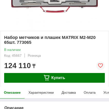
Набор метчиков и плашек MATRIX М2-М20
65шт. 773065
В наличии
Код: 45667
Розница
124 110
₸
Купить
Описание
Характеристики
Доставка
Оплата
Усл
Описание