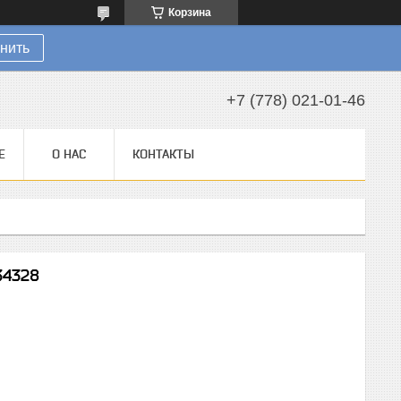
Корзина
нить
+7 (778) 021-01-46
Е
О НАС
КОНТАКТЫ
34328