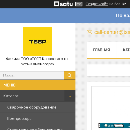
Создать сайт
на Satu.kz
По на
call-center@ts
ГЛАВНАЯ
КАТ
Филиал ТОО «ТССП Казахстан» в г.
Усть-Каменогорск
Каталог
Сварочное оборудование
Компрессоры
Строительное оборудование