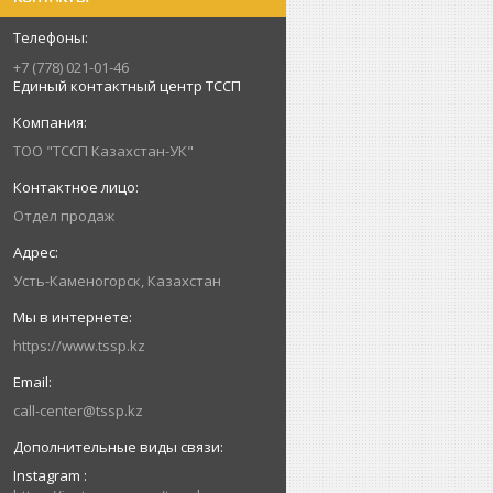
+7 (778) 021-01-46
Единый контактный центр ТССП
ТОО "ТССП Казахстан-УК"
Отдел продаж
Усть-Каменогорск, Казахстан
https://www.tssp.kz
call-center@tssp.kz
Instagram