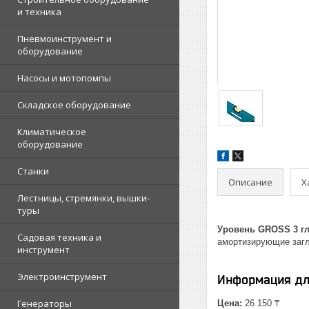
и техника
Пневмоинструмент и
оборудование
Насосы и мотопомпы
Складское оборудование
Климатическое
оборудование
Станки
Описание
Х
Лестницы, стремянки, вышки-
туры
Уровень GROSS 3 гл
Садовая техника и
амортизирующие загл
инструмент
Электроинструмент
Информация дл
Генераторы
Цена:
26 150 ₸