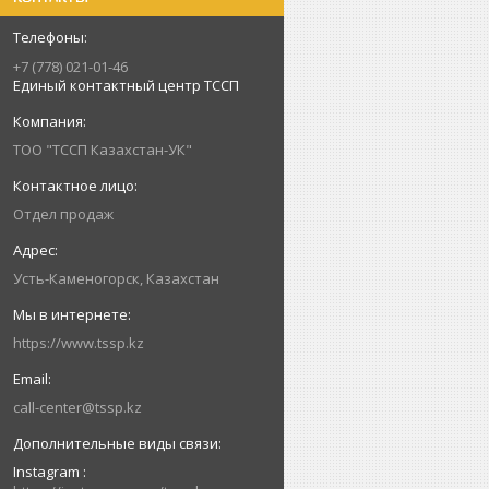
+7 (778) 021-01-46
Единый контактный центр ТССП
ТОО "ТССП Казахстан-УК"
Отдел продаж
Усть-Каменогорск, Казахстан
https://www.tssp.kz
call-center@tssp.kz
Instagram