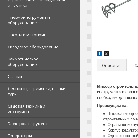
и техника
Пневмоинструмент и
оборудование
Насосы и мотопомпы
Складское оборудование
Климатическое
оборудование
Описание
Х
Станки
Миксер строительны
Лестницы, стремянки, вышки-
инструмента в сравн
туры
необходим для выпол
Садовая техника и
Преимущества:
инструмент
Высокая мощнос
строительных сме
Электроинструмент
Ограничение пус
Корпус редукто
Генераторы
Односкоростной