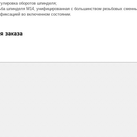
гулировка оборотов шпинделя;
ьба шпинделя М14, унифицированная с большинством резьбовых сменны
фиксацией во включенном состоянии.
я заказа