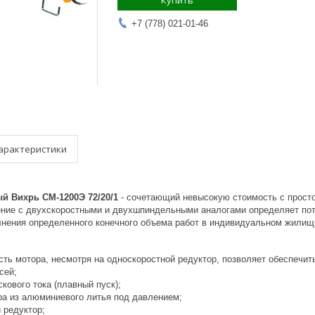
Купить
+7 (778) 021-01-46
арактеристики
й Вихрь СМ-1200Э 72/20/1
- сочетающий невысокую стоимость с прост
ение с двухскоростными и двухшпиндельными аналогами определяет потр
нения определенного конечного объема работ в индивидуальном жилищн
ть мотора, несмотря на односкоростной редуктор, позволяет обеспечи
сей;
кового тока (плавный пуск);
ра из алюминиевого литья под давлением;
 редуктор;