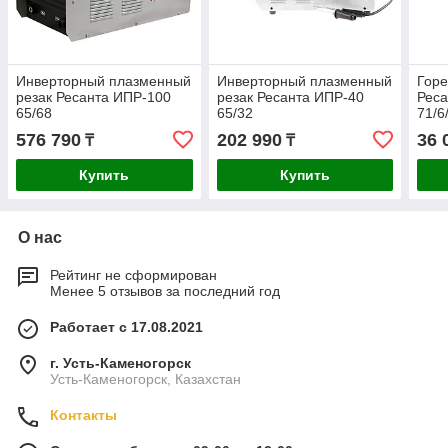
Инверторный плазменный
Инверторный плазменный
Горе
резак Ресанта ИПР-100
резак Ресанта ИПР-40
Рес
65/68
65/32
71/6
576 790
202 990
36 
₸
₸
Купить
Купить
О нас
Рейтинг не сформирован
Менее 5 отзывов за последний год
Работает с 17.08.2021
г. Усть-Каменогорск
Усть-Каменогорск, Казахстан
Контакты