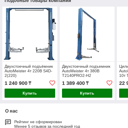
Подобные товары компании
Двухстоечный подъёмник
Двухстоечный подъемник
Цили
AutoMeister 4т 220В S4D-
AutoMeister 4т 380В
Auto
2(220)
T2140PRO2-H2
10т 
1 240 900
1 389 400
22 
₸
₸
Купить
Купить
О нас
Рейтинг не сформирован
Менее 5 отзывов за последний год