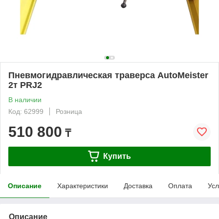
Пневмогидравлическая траверса AutoMeister
2т PRJ2
В наличии
Код: 62999
Розница
510 800
₸
Купить
Описание
Характеристики
Доставка
Оплата
Усл
Описание