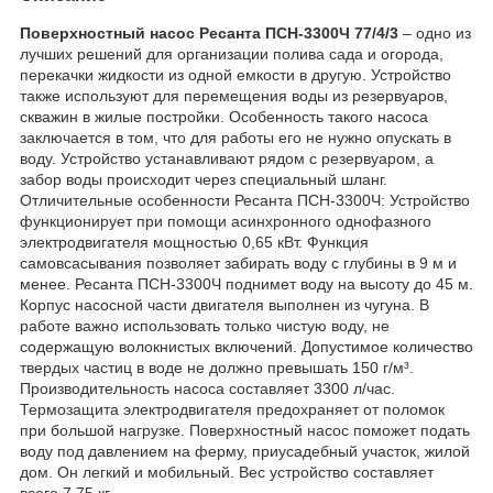
Поверхностный насос Ресанта ПСН-3300Ч 77/4/3
– одно из
лучших решений для организации полива сада и огорода,
перекачки жидкости из одной емкости в другую. Устройство
также используют для перемещения воды из резервуаров,
скважин в жилые постройки. Особенность такого насоса
заключается в том, что для работы его не нужно опускать в
воду. Устройство устанавливают рядом с резервуаром, а
забор воды происходит через специальный шланг.
Отличительные особенности Ресанта ПСН-3300Ч: Устройство
функционирует при помощи асинхронного однофазного
электродвигателя мощностью 0,65 кВт. Функция
самовсасывания позволяет забирать воду с глубины в 9 м и
менее. Ресанта ПСН-3300Ч поднимет воду на высоту до 45 м.
Корпус насосной части двигателя выполнен из чугуна. В
работе важно использовать только чистую воду, не
содержащую волокнистых включений. Допустимое количество
твердых частиц в воде не должно превышать 150 г/м³.
Производительность насоса составляет 3300 л/час.
Термозащита электродвигателя предохраняет от поломок
при большой нагрузке. Поверхностный насос поможет подать
воду под давлением на ферму, приусадебный участок, жилой
дом. Он легкий и мобильный. Вес устройство составляет
всего 7,75 кг.