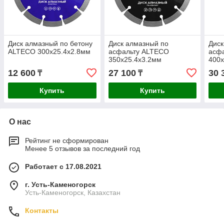
Диск алмазный по бетону
Диск алмазный по
Диск
ALTECO 300x25.4x2.8мм
асфальту ALTECO
асф
350x25.4x3.2мм
400x
12 600
27 100
30 
₸
₸
Купить
Купить
О нас
Рейтинг не сформирован
Менее 5 отзывов за последний год
Работает с 17.08.2021
г. Усть-Каменогорск
Усть-Каменогорск, Казахстан
Контакты