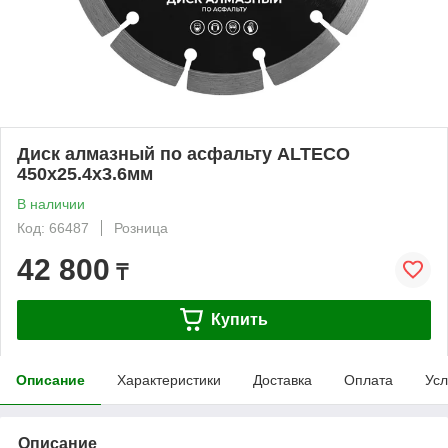
Диск алмазный по асфальту ALTECO
450x25.4x3.6мм
В наличии
Код: 66487
Розница
42 800
₸
Купить
Описание
Характеристики
Доставка
Оплата
Усл
Описание