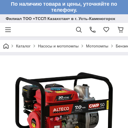
По наличию товара и цены, уточняйте по
телефону.
Филиал ТОО «ТССП Казахстан» в г. Усть-Каменогорск
Каталог
Насосы и мотопомпы
Мотопомпы
Бензи