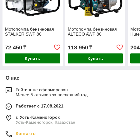
Мотопомпа бензиновая
Мотопомпа бензиновая
Мот
STALKER SWP 80
ALTECO AWP 80
Hute
72 450
118 950
204
₸
₸
Купить
Купить
О нас
Рейтинг не сформирован
Менее 5 отзывов за последний год
Работает с 17.08.2021
г. Усть-Каменогорск
Усть-Каменогорск, Казахстан
Контакты