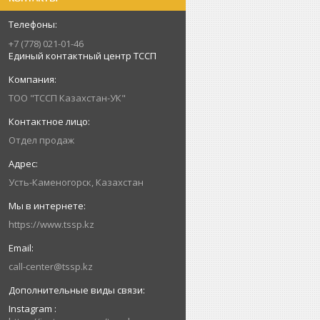
+7 (778) 021-01-46
Единый контактный центр ТССП
ТОО "ТССП Казахстан-УК"
Отдел продаж
Усть-Каменогорск, Казахстан
https://www.tssp.kz
call-center@tssp.kz
Instagram