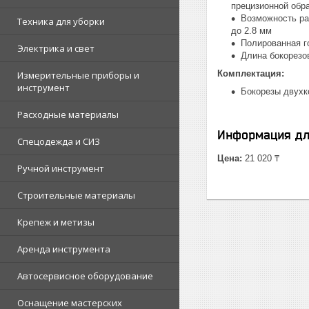
прецизионной обр
Возможность ра
Техника для уборки
до 2.8 мм
Полированная г
Электрика и свет
Длина бокорезов
Комплектация:
Измерительные приборы и
инструмент
Бокорезы двухк
Расходные материалы
Информация дл
Спецодежда и СИЗ
Цена:
21 020 ₸
Ручной инструмент
Строительные материалы
Крепеж и метизы
Аренда инструмента
Автосервисное оборудование
Оснащение мастерских