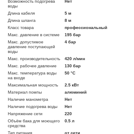
Возможность подогрева
Нет
воды
Длина кабеля
5 м
Длина шланга
8 м
Класс товара
профессиональный
Макс. давление в системе
195 бар
Макс. допустимое
4 бар
давление поступающей
воды
Макс. производительность
420 л/мин
Макс. рабочее давление
130 бар
Макс. температура воды
50 °C
на входе
Максимальная мощность
2.5 кВт
Материал помпы
алюминий
Наличие манометра
Нет
Наличие подогрева воды
Нет
Напряжение сети
220
Объём бака для моющего
0.5 л
средства
Тип питания
от сети