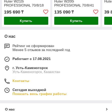
Huter W210i
Huter W200i
Hute
PROFESSIONAL 70/8/18
PROFESSIONAL 70/8/41
195 690
135 090
39 
₸
₸
Купить
Купить
О нас
Рейтинг не сформирован
Менее 5 отзывов за последний год
Работает с 17.08.2021
г. Усть-Каменогорск
Усть-Каменогорск, Казахстан
Контакты
Сегодня выходной
Показать весь график работы
О нас