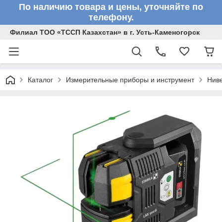
По наличию товара и цены, уточняйте по
телефону.
Филиал ТОО «ТССП Казахстан» в г. Усть-Каменогорск
Каталог
Измерительные приборы и инструмент
Нив