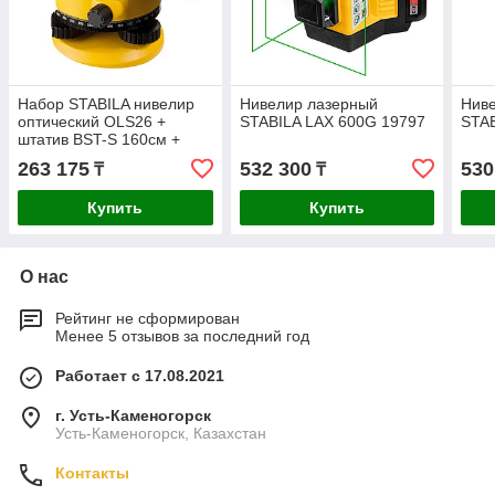
Набор STABILA нивелир
Нивелир лазерный
Нив
оптический OLS26 +
STABILA LAX 600G 19797
STAB
штатив BST-S 160см +
рейка TNL 500см 18460
263 175
532 300
530
₸
₸
Купить
Купить
О нас
Рейтинг не сформирован
Менее 5 отзывов за последний год
Работает с 17.08.2021
г. Усть-Каменогорск
Усть-Каменогорск, Казахстан
Контакты