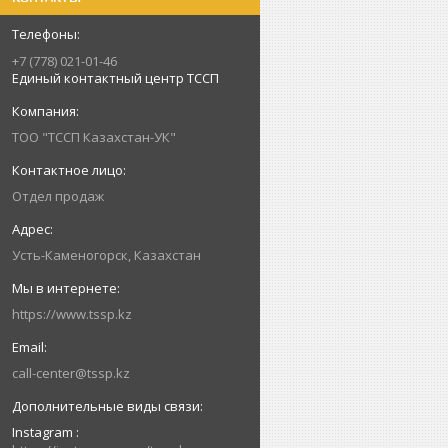
+7 (778) 021-01-46
Единый контактный центр ТССП
ТОО "ТССП Казахстан-УК"
Отдел продаж
Усть-Каменогорск, Казахстан
https://www.tssp.kz
call-center@tssp.kz
Instagram