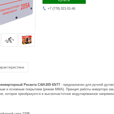
Купить
+7 (778) 021-01-46
арактеристики
инверторный Ресанта САИ-205 65/77
- предназначен для ручной дугов
вым и основным покрытием (режим ММА). Принцип работы инвертора зак
ие, которое преобразуется в высокочастотное модулированное напряже
нофазной сети 220В