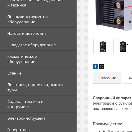
и техника
Пневмоинструмент и
оборудование
Насосы и мотопомпы
Складское оборудование
Климатическое
оборудование
Станки
Описание
Х
Лестницы, стремянки, вышки-
туры
Сварочный аппарат 
Садовая техника и
электродом с рутило
инструмент
постоянное напряжен
Электроинструмент
Преимущества:
Генераторы
Работает от од