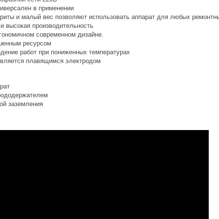
ниверсален в применении
риты и малый вес позволяют использовать аппарат для любых ремонтны
 и высокая производительность
гономичном современном дизайне.
шенным ресурсом
дение работ при пониженных температурах
твляется плавящимся электродом
рат
рододержателем
мой заземления