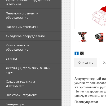
и техника
Пневмоинструмент и
оборудование
Насосы и мотопомпы
Складское оборудование
Климатическое
оборудование
Станки
Описание
Х
Лестницы, стремянки, вышки-
туры
Аккумуляторный винт
Садовая техника и
усилий от пользовате
инструмент
же эргономичной рук
Точно настроенная э
Электроинструмент
рабочую область, ал
Преимущества:
Генераторы