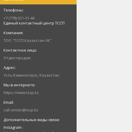
+7 (778) 021-01-46
Единый контактный центр ТССП
ТОО "ТССП Казахстан-УК"
Отдел продаж
Усть-Каменогорск, Казахстан
https://www.tssp.kz
call-center@tssp.kz
Instagram