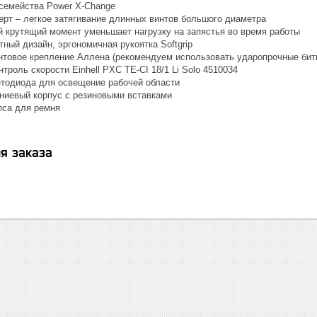
семейства Power X-Change
ерт – легкое затягивание длинных винтов большого диаметра
й крутящий момент уменьшает нагрузку на запястья во время работы
тный дизайн, эргономичная рукоятка Softgrip
нтовое крепление Аллена (рекомендуем использовать ударопрочные бит
троль скорости Einhell PXC TE-CI 18/1 Li Solo 4510034
тодиода для освещение рабочей области
иевый корпус с резиновыми вставками
пса для ремня
я заказа