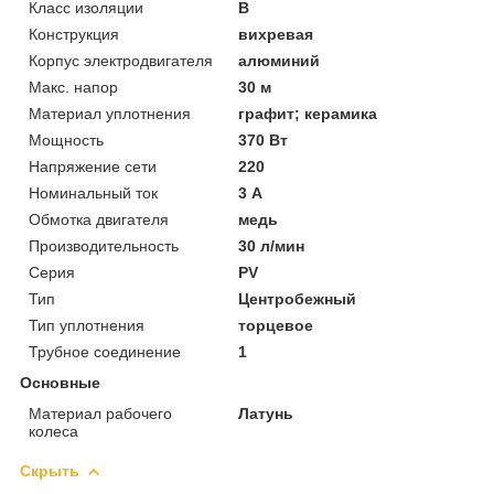
Класс изоляции
B
Конструкция
вихревая
Корпус электродвигателя
алюминий
Макс. напор
30 м
Материал уплотнения
графит; керамика
Мощность
370 Вт
Напряжение сети
220
Номинальный ток
3 А
Обмотка двигателя
медь
Производительность
30 л/мин
Серия
PV
Тип
Центробежный
Тип уплотнения
торцевое
Трубное соединение
1
Основные
Материал рабочего
Латунь
колеса
Скрыть