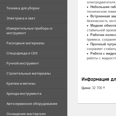
электродвигателя
Небольшие га
Техника для уборки
техническом поме
Встроенная защ
Электрика и свет
безопасность эксп
Медная обмотк
Измерительные приборы и
стабильной произ
инструмент
Рабочее колес
примеси, сохраня
Расходные материалы
Прочный чугу
сохраняет стабил
Спецодежда и СИЗ
Работа с жидк
работы с жидкост
Ручной инструмент
Строительные материалы
Информация дл
Крепеж и метизы
Цена:
32 700 ₸
Аренда инструмента
Автосервисное оборудование
Оснащение мастерских