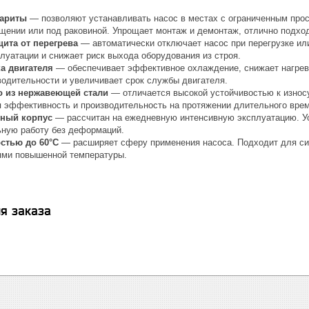
.
бариты
— позволяют устанавливать насос в местах с ограниченным прос
щении или под раковиной. Упрощает монтаж и демонтаж, отлично подход
ита от перегрева
— автоматически отключает насос при перегрузке ил
луатации и снижает риск выхода оборудования из строя.
а двигателя
— обеспечивает эффективное охлаждение, снижает нагрев 
водительности и увеличивает срок службы двигателя.
о из нержавеющей стали
— отличается высокой устойчивостью к износу
я эффективность и производительность на протяжении длительного вре
нный корпус
— рассчитан на ежедневную интенсивную эксплуатацию. Ус
ьную работу без деформаций.
остью до 60°C
— расширяет сферу применения насоса. Подходит для си
ями повышенной температуры.
я заказа