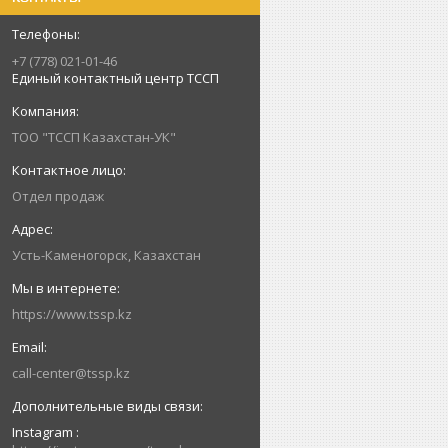
+7 (778) 021-01-46
Единый контактный центр ТССП
ТОО "ТССП Казахстан-УК"
Отдел продаж
Усть-Каменогорск, Казахстан
https://www.tssp.kz
call-center@tssp.kz
Instagram