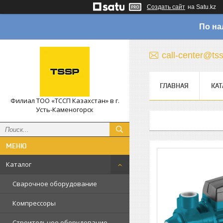
Создать сайт
на Satu.kz
По на
call-center@ts
ГЛАВНАЯ
КАТ
Филиал ТОО «ТССП Казахстан» в г.
Усть-Каменогорск
Каталог
Сварочное оборудование
Компрессоры
Строительное оборудование