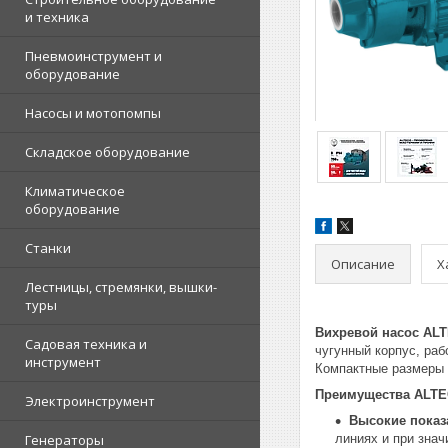
и техника
Пневмоинструмент и
оборудование
Насосы и мотопомпы
Складское оборудование
Климатическое
оборудование
Станки
Описание
Х
Лестницы, стремянки, вышки-
туры
Вихревой насос AL
Садовая техника и
чугунный корпус, ра
инструмент
Компактные размеры 
Преимущества ALT
Электроинструмент
Высокие показ
Генераторы
линиях и при зна