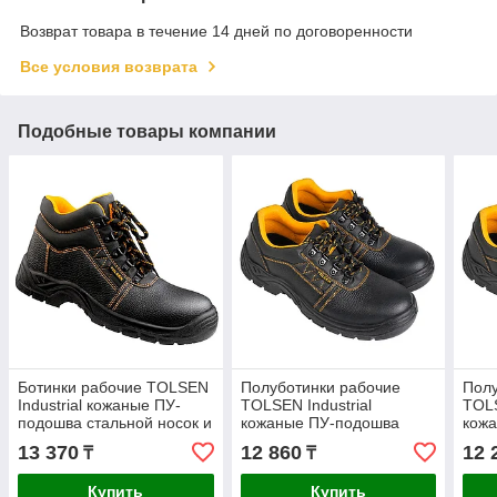
Возврат товара в течение 14 дней по договоренности
Все условия возврата
Подобные товары компании
Ботинки рабочие TOLSEN
Полуботинки рабочие
Полу
Industrial кожаные ПУ-
TOLSEN Industrial
TOLS
подошва стальной носок и
кожаные ПУ-подошва
кож
стелька р.41 45353
стальной носок размер 39
стал
13 370
12 860
12 
₸
₸
45321
453
Купить
Купить