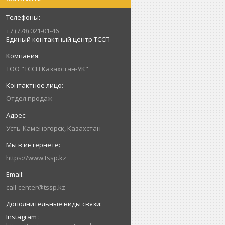
+7 (778) 021-01-46
Единый контактный центр ТССП
ТОО "ТССП Казахстан-УК"
Отдел продаж
Усть-Каменогорск, Казахстан
https://www.tssp.kz
call-center@tssp.kz
Instagram