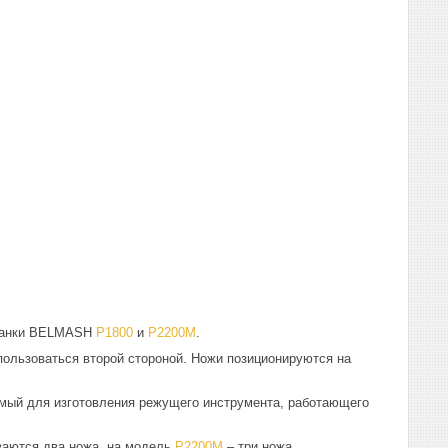
станки BELMASH
P1800
и
P2200M
.
пользоваться второй стороной. Ножи позиционируются на
мый для изготовления режущего инструмента, работающего
аются два ножа, на модель
P2200M
– три ножа.