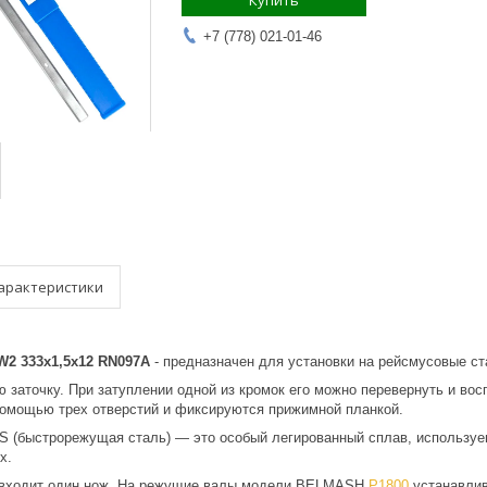
Купить
+7 (778) 021-01-46
арактеристики
2 333х1,5х12 RN097A
- предназначен для установки на рейсмусовые 
 заточку. При затуплении одной из кромок его можно перевернуть и вос
помощью трех отверстий и фиксируются прижимной планкой.
S (быстрорежущая сталь) — это особый легированный сплав, используе
х.
и входит один нож. На режущие валы модели BELMASH
P1800
устанавлив