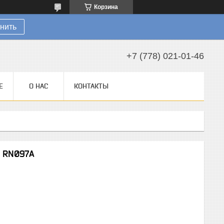
Корзина
нить
+7 (778) 021-01-46
Е
О НАС
КОНТАКТЫ
2 RN097A