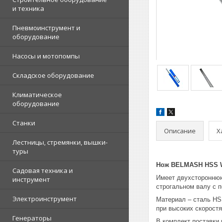
и техника
Пневмоинструмент и
оборудование
Насосы и мотопомпы
Складское оборудование
Климатическое
оборудование
Станки
Описание
Х
Лестницы, стремянки, вышки-
туры
Нож BELMASH HSS W
Садовая техника и
Имеет двухстороннюю
инструмент
строгальном валу с 
Электроинструмент
Материал – сталь HS
при высоких скоростя
Генераторы
В комплект поставк