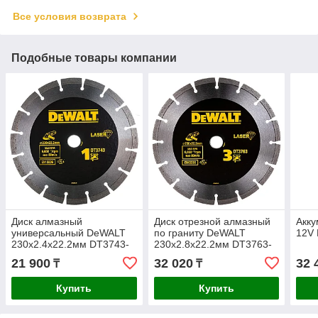
Все условия возврата
Подобные товары компании
Диск алмазный
Диск отрезной алмазный
Акку
универсальный DeWALT
по граниту DeWALT
12V 
230х2.4х22.2мм DT3743-
230х2.8х22.2мм DT3763-
XJ
XJ
21 900
32 020
32 
₸
₸
Купить
Купить