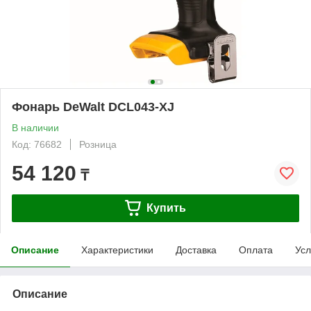
Фонарь DeWalt DCL043-XJ
В наличии
Код: 76682
Розница
54 120
₸
Купить
Описание
Характеристики
Доставка
Оплата
Усл
Описание