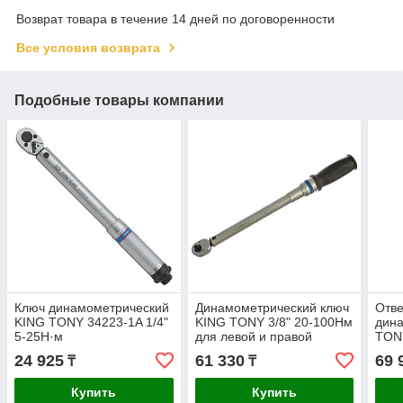
Возврат товара в течение 14 дней по договоренности
Все условия возврата
Подобные товары компании
Ключ динамометрический
Динамометрический ключ
Отве
KING TONY 34223-1A 1/4"
KING TONY 3/8" 20-100Нм
дин
5-25Н·м
для левой и правой
TONY
резьбы 34362-2DG
340
24 925
61 330
69 
₸
₸
Купить
Купить