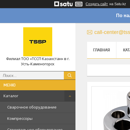
Создать сайт
на Satu.kz
По на
call-center@ts
ГЛАВНАЯ
КАТ
Филиал ТОО «ТССП Казахстан» в г.
Усть-Каменогорск
Каталог
Сварочное оборудование
Компрессоры
Строительное оборудование