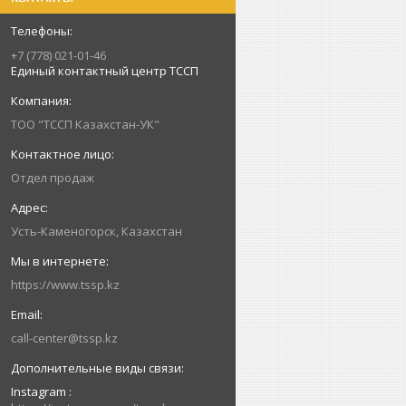
+7 (778) 021-01-46
Единый контактный центр ТССП
ТОО "ТССП Казахстан-УК"
Отдел продаж
Усть-Каменогорск, Казахстан
https://www.tssp.kz
call-center@tssp.kz
Instagram