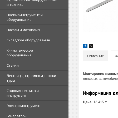
и техника
Пневмоинструмент и
оборудование
Насосы и мотопомпы
Складское оборудование
Климатическое
оборудование
Описание
Х
Станки
Монтировка шиномо
Лестницы, стремянки, вышки-
легковых автомобилей
туры
Садовая техника и
Информация дл
инструмент
Цена:
13 415 ₸
Электроинструмент
Генераторы