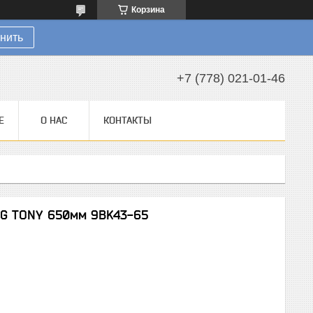
Корзина
нить
+7 (778) 021-01-46
Е
О НАС
КОНТАКТЫ
NG TONY 650мм 9BK43-65