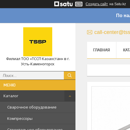
Создать сайт
на Satu.kz
По на
call-center@ts
ГЛАВНАЯ
КАТ
Филиал ТОО «ТССП Казахстан» в г.
Усть-Каменогорск
Каталог
Сварочное оборудование
Компрессоры
Строительное оборудование