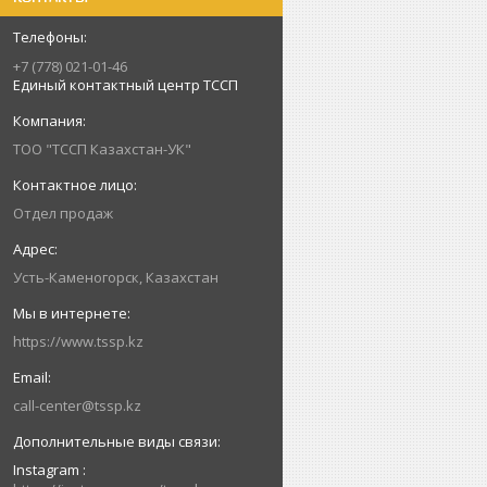
+7 (778) 021-01-46
Единый контактный центр ТССП
ТОО "ТССП Казахстан-УК"
Отдел продаж
Усть-Каменогорск, Казахстан
https://www.tssp.kz
call-center@tssp.kz
Instagram