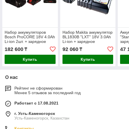
Набор аккумуляторов
Набор Makita аккумулятор
Акку
Bosch ProCORE 18V 4.0Ah
BL1830B "LXT" 18V 3.0Ah
"Sta
Li-ion 2шт. + зарядное
Li-ion + зарядное
заря
устройство GAL 1880 CV
устройство DC18RC "LXT"
451
182 600
92 060
47 
₸
₸
18V 8А Li-ion
7.2-18V 9А
Купить
Купить
О нас
Рейтинг не сформирован
Менее 5 отзывов за последний год
Работает с 17.08.2021
г. Усть-Каменогорск
Усть-Каменогорск, Казахстан
Контакты