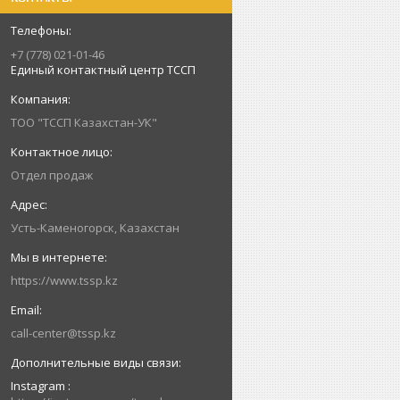
+7 (778) 021-01-46
Единый контактный центр ТССП
ТОО "ТССП Казахстан-УК"
Отдел продаж
Усть-Каменогорск, Казахстан
https://www.tssp.kz
call-center@tssp.kz
Instagram