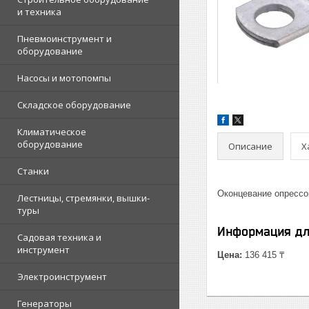
и техника
Пневмоинструмент и
оборудование
Насосы и мотопомпы
Складское оборудование
Климатическое
оборудование
Описание
Х
Станки
Оконцевание опрессо
Лестницы, стремянки, вышки-
туры
Информация дл
Садовая техника и
инструмент
Цена:
136 415 ₸
Электроинструмент
Генераторы