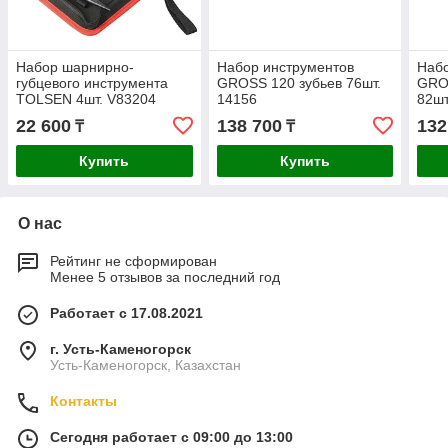
Набор шарнирно-
Набор инструментов
Набо
губцевого инструмента
GROSS 120 зубьев 76шт.
GROS
TOLSEN 4шт. V83204
14156
82шт
22 600
138 700
132
₸
₸
Купить
Купить
О нас
Рейтинг не сформирован
Менее 5 отзывов за последний год
Работает с 17.08.2021
г. Усть-Каменогорск
Усть-Каменогорск, Казахстан
Контакты
Сегодня работает с 09:00 до 13:00