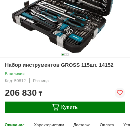
Набор инструментов GROSS 115шт. 14152
В наличии
Код: 50812
Розница
206 830
₸
Купить
Описание
Характеристики
Доставка
Оплата
Усл