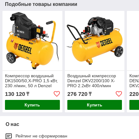
Подобные товары компании
Компрессор воздушный
Воздушный компрессор
Ком
DK1500/50,Х-PRO 1,5 кВт,
Denzel DKV2200/100 Х-
DEN
230 л/мин, 50 л Denzel
PRO 2.2кВт 400л/мин
DKV2
58064
100л 58079
мин 
130 120
276 720
220
₸
₸
Купить
Купить
О нас
Рейтинг не сформирован