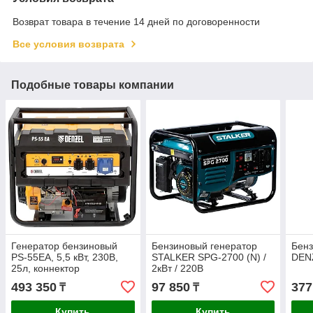
Возврат товара в течение 14 дней по договоренности
Все условия возврата
Подобные товары компании
Генератор бензиновый
Бензиновый генератор
Бенз
PS-55EA, 5,5 кВт, 230В,
STALKER SPG-2700 (N) /
DEN
25л, коннектор
2кВт / 220В
автоматики,
493 350
97 850
377
₸
₸
электростартер Denzel
Купить
Купить