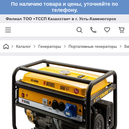
По наличию товара и цены, уточняйте по
телефону.
Филиал ТОО «ТССП Казахстан» в г. Усть-Каменогорск
Каталог
Генераторы
Портативные генераторы
Бе