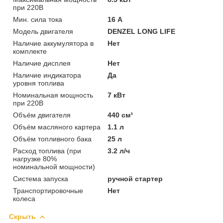
при 220В
Мин. сила тока
16 А
Модель двигателя
DENZEL LONG LIFE
Наличие аккумулятора в
Нет
комплекте
Наличие дисплея
Нет
Наличие индикатора
Да
уровня топлива
Номинальная мощность
7 кВт
при 220В
Объём двигателя
440 см³
Объём масляного картера
1.1 л
Объём топливного бака
25 л
Расход топлива (при
3.2 л/ч
нагрузке 80%
номинальной мощности)
Система запуска
ручной стартер
Транспортировочные
Нет
колеса
Скрыть