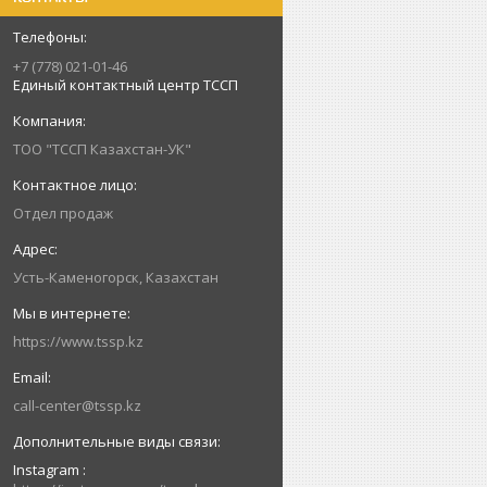
+7 (778) 021-01-46
Единый контактный центр ТССП
ТОО "ТССП Казахстан-УК"
Отдел продаж
Усть-Каменогорск, Казахстан
https://www.tssp.kz
call-center@tssp.kz
Instagram