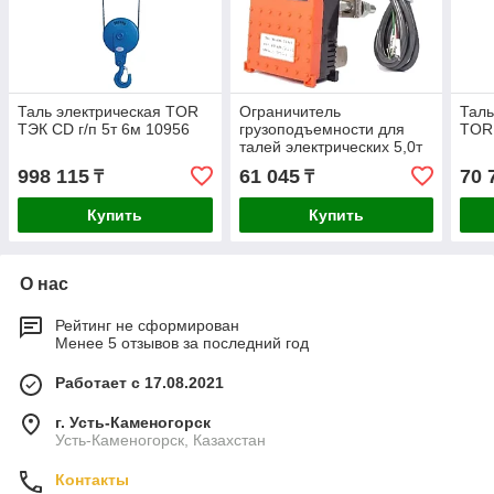
Таль электрическая TOR
Ограничитель
Таль
ТЭК CD г/п 5т 6м 10956
грузоподъемности для
TOR
талей электрических 5,0т
TOR INP-A 119515
998 115
61 045
70 
₸
₸
Купить
Купить
О нас
Рейтинг не сформирован
Менее 5 отзывов за последний год
Работает с 17.08.2021
г. Усть-Каменогорск
Усть-Каменогорск, Казахстан
Контакты