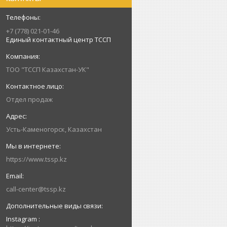
+7 (778) 021-01-46
Единый контактный центр ТССП
ТОО "ТССП Казахстан-УК"
Отдел продаж
Усть-Каменогорск, Казахстан
https://www.tssp.kz
call-center@tssp.kz
Instagram