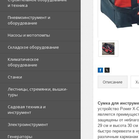
и техника
Пневмоинструмент и
оборудование
Насосы и мотопомпы
Складское оборудование
Климатическое
оборудование
Станки
Описание
Х
Лестницы, стремянки, вышки-
туры
Сумка для инструмен
Садовая техника и
устройство Power X-C
инструмент
является преимущест
защищены от неблагоп
Электроинструмент
29 см и высота 30 см
быстро перевезти в 
Генераторы
различным карманам в