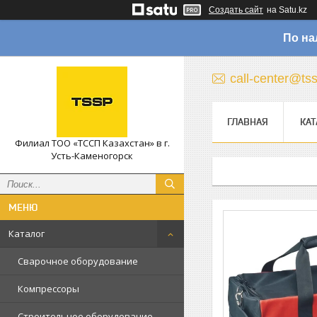
Создать сайт
на Satu.kz
По на
call-center@ts
ГЛАВНАЯ
КАТ
Филиал ТОО «ТССП Казахстан» в г.
Усть-Каменогорск
Каталог
Сварочное оборудование
Компрессоры
Строительное оборудование