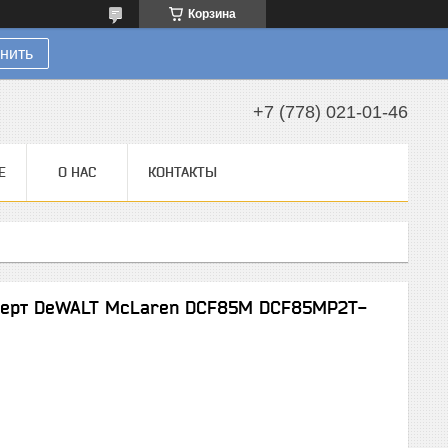
Корзина
нить
+7 (778) 021-01-46
Е
О НАС
КОНТАКТЫ
верт DeWALT McLaren DCF85M DCF85MP2T-