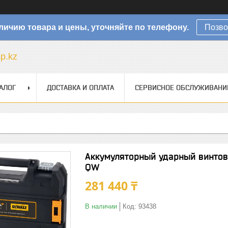
личию товара и цены, уточняйте по телефону.
Позво
sp.kz
АЛОГ
ДОСТАВКА И ОПЛАТА
СЕРВИСНОЕ ОБСЛУЖИВАНИ
Аккумуляторный ударный винто
QW
281 440 ₸
В наличии
Код:
93438