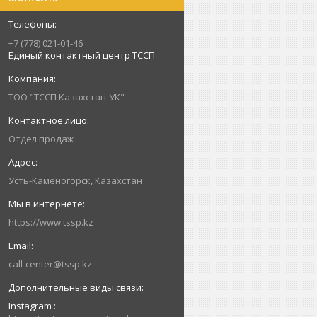
+7 (778) 021-01-46
Единый контактный центр ТССП
ТОО "ТССП Казахстан-УК"
Отдел продаж
Усть-Каменогорск, Казахстан
https://www.tssp.kz
call-center@tssp.kz
Instagram