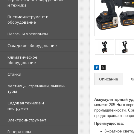
и техника
Пневмоинструмент и
оборудование
Насосы и мотопомпы
Складское оборудование
Климатическое
оборудование
Станки
Описание
Х
Лестницы, стремянки, вышки-
туры
Аккумуляторный уд
Садовая техника и
момент 205 Нм в кор
инструмент
промышленности. Сре
предотвращает повре
Электроинструмент
Преимущества:
Генераторы
3-кратное свет