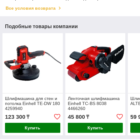
Все условия возврата
Подобные товары компании
Шлифмашина для стен и
Ленточная шлифмашина
Шли
потолка Einhell TE-DW 180
Einhell TC-BS 8038
ALT
4259940
4466260
123 300
45 800
59 
₸
₸
Купить
Купить