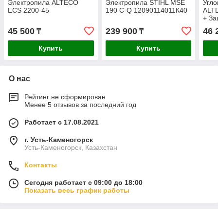
Электропила ALTECO
Электропила STIHL MSE
Угл
ECS 2200-45
190 C-Q 12090114011К40
ALT
+ За
пыл
45 500
239 900
46 
₸
₸
ADE
Купить
Купить
О нас
Рейтинг не сформирован
Менее 5 отзывов за последний год
Работает с 17.08.2021
г. Усть-Каменогорск
Усть-Каменогорск, Казахстан
Контакты
Сегодня работает с 09:00 до 18:00
Показать весь график работы