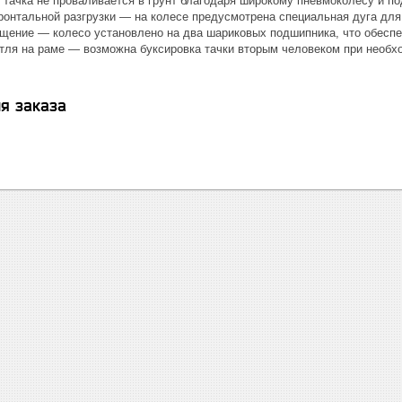
 тачка не проваливается в грунт благодаря широкому пневмоколесу и п
онтальной разгрузки — на колесе предусмотрена специальная дуга для
щение — колесо установлено на два шариковых подшипника, что обеспе
тля на раме — возможна буксировка тачки вторым человеком при необх
я заказа