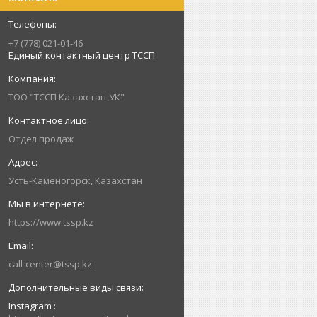
+7 (778) 021-01-46
Единый контактный центр ТССП
ТОО "ТССП Казахстан-УК"
Отдел продаж
Усть-Каменогорск, Казахстан
https://www.tssp.kz
call-center@tssp.kz
Instagram