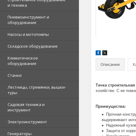
и техника
Пневмоинструмент и
оборудование
Насосы и мотопомпы
Складское оборудование
Климатическое
оборудование
Описание
Х
Станки
Тачка строительная 
Лестницы, стремянки, вышки-
хозяйстве. С ее пом
туры
Садовая техника и
Преимущества:
инструмент
Прочная констр
выдерживают инте
Электроинструмент
Надежный кузов
Защита от корр
Генераторы