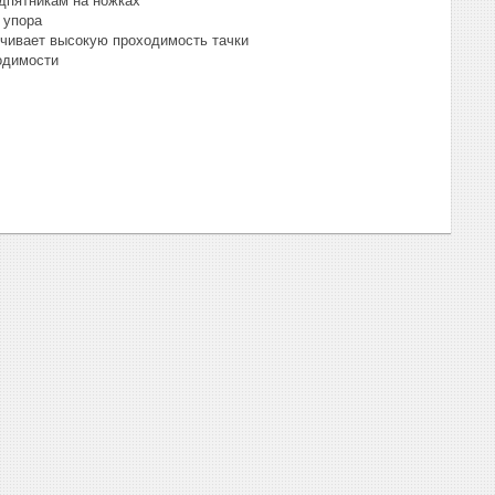
одпятникам на ножках
 упора
чивает высокую проходимость тачки
одимости