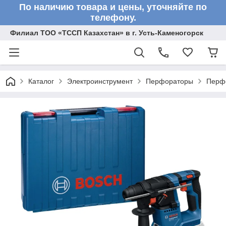
По наличию товара и цены, уточняйте по
телефону.
Филиал ТОО «ТССП Казахстан» в г. Усть-Каменогорск
Каталог
Электроинструмент
Перфораторы
Перф