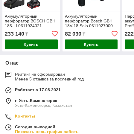
Аккумуляторный
Аккумуляторный
Пер
перфоратор BOSCH GBH
перфоратор Bosch GBH
акку
185-LI 0611924021
18V-18 Solo 0611927000
Prof
SDS-
233 140
82 030
222
₸
₸
Купить
Купить
О нас
Рейтинг не сформирован
Менее 5 отзывов за последний год
Работает с 17.08.2021
г. Усть-Каменогорск
Усть-Каменогорск, Казахстан
Контакты
Сегодня выходной
Показать весь график работы