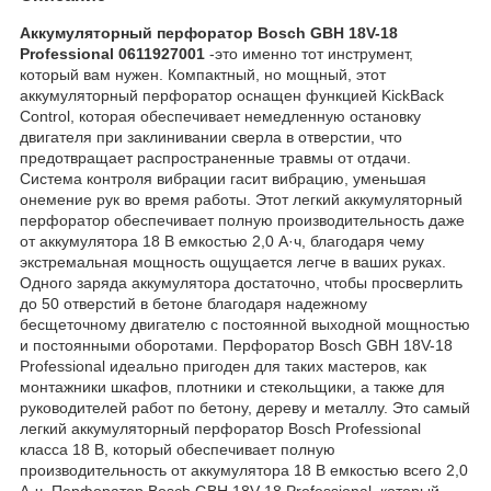
Аккумуляторный перфоратор Bosch GBH 18V-18
Professional 0611927001
-это именно тот инструмент,
который вам нужен. Компактный, но мощный, этот
аккумуляторный перфоратор оснащен функцией KickBack
Control, которая обеспечивает немедленную остановку
двигателя при заклинивании сверла в отверстии, что
предотвращает распространенные травмы от отдачи.
Система контроля вибрации гасит вибрацию, уменьшая
онемение рук во время работы. Этот легкий аккумуляторный
перфоратор обеспечивает полную производительность даже
от аккумулятора 18 В емкостью 2,0 А·ч, благодаря чему
экстремальная мощность ощущается легче в ваших руках.
Одного заряда аккумулятора достаточно, чтобы просверлить
до 50 отверстий в бетоне благодаря надежному
бесщеточному двигателю с постоянной выходной мощностью
и постоянными оборотами. Перфоратор Bosch GBH 18V-18
Professional идеально пригоден для таких мастеров, как
монтажники шкафов, плотники и стекольщики, а также для
руководителей работ по бетону, дереву и металлу. Это самый
легкий аккумуляторный перфоратор Bosch Professional
класса 18 В, который обеспечивает полную
производительность от аккумулятора 18 В емкостью всего 2,0
А·ч. Перфоратор Bosch GBH 18V-18 Professional, который