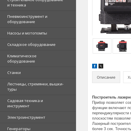
и техника
Пневмоинструмент и
оборудование
Насосы и мотопомпы
Складское оборудование
Климатическое
оборудование
Станки
Описание
Х
Лестницы, стремянки, вышки-
туры
Построитель лазерны
Садовая техника и
Прибор позволяет со
инструмент
функции включают по
перпендикулярности п
Электроинструмент
плоскостям позволяет
Лазерный построител
Генераторы
более 3 сек. Точност