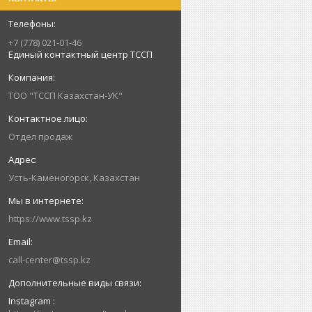
+7 (778) 021-01-46
Единый контактный центр ТССП
ТОО "ТССП Казахстан-УК"
Отдел продаж
Усть-Каменогорск, Казахстан
https://www.tssp.kz
call-center@tssp.kz
Instagram