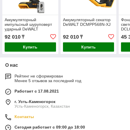
Аккумуляторный
Аккумуляторный секатор
Фон
импульсный шуруповерт
DeWALT DCMPP568N-XJ
све
ударный DeWALT
DCL
DCF840N-XJ
92 010
92 010
45 
₸
₸
Купить
Купить
О нас
Рейтинг не сформирован
Менее 5 отзывов за последний год
Работает с 17.08.2021
г. Усть-Каменогорск
Усть-Каменогорск, Казахстан
Контакты
Сегодня работает с 09:00 до 18:00