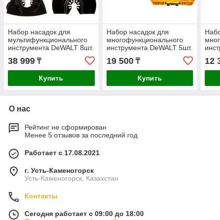
Набор насадок для
Набор насадок для
Набо
мультифункционального
многофункционального
мно
инструмента DeWALT 8шт.
инструмента DeWALT 5шт.
инс
DT20731-QZ
в кейсе DT20761-QZ
дере
38 999
19 500
12 
₸
₸
DT2
Купить
Купить
О нас
Рейтинг не сформирован
Менее 5 отзывов за последний год
Работает с 17.08.2021
г. Усть-Каменогорск
Усть-Каменогорск, Казахстан
Контакты
Сегодня работает с 09:00 до 18:00