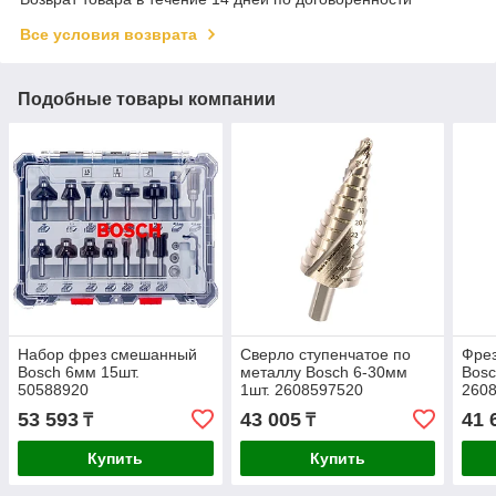
Все условия возврата
Подобные товары компании
Набор фрез смешанный
Сверло ступенчатое по
Фре
Bosch 6мм 15шт.
металлу Bosch 6-30мм
Bos
50588920
1шт. 2608597520
260
53 593
43 005
41 
₸
₸
Купить
Купить