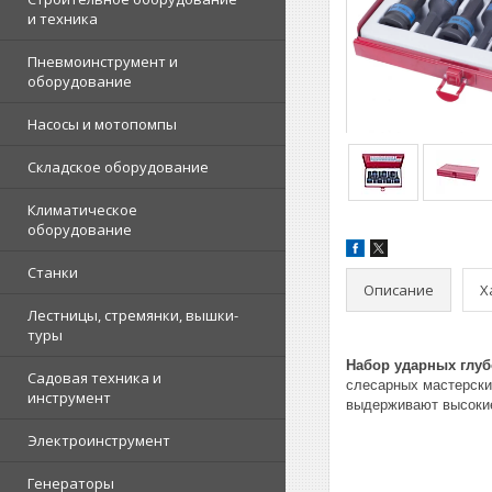
и техника
Пневмоинструмент и
оборудование
Насосы и мотопомпы
Складское оборудование
Климатическое
оборудование
Станки
Описание
Х
Лестницы, стремянки, вышки-
туры
Набор ударных глуб
Садовая техника и
слесарных мастерских
инструмент
выдерживают высокие
Электроинструмент
Генераторы