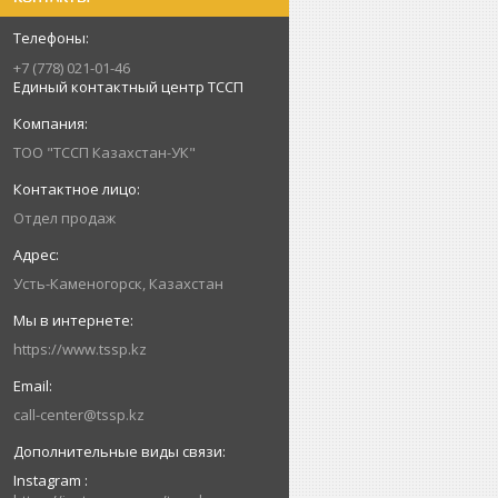
+7 (778) 021-01-46
Единый контактный центр ТССП
ТОО "ТССП Казахстан-УК"
Отдел продаж
Усть-Каменогорск, Казахстан
https://www.tssp.kz
call-center@tssp.kz
Instagram